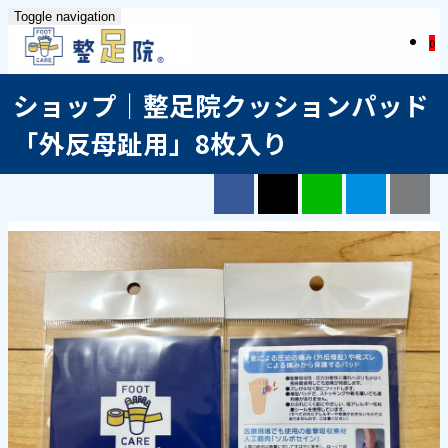
Toggle navigation
0
ショップ｜整足院クッションパッド
「外反母趾用」8枚入り
Facebook
X（旧Twitter）
LINE
はてブ
ク