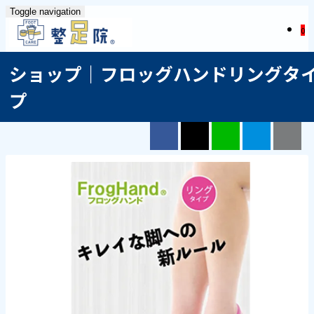
Toggle navigation
0
ショップ｜フロッグハンドリングタ
プ
Facebook
X（旧Twitter）
LINE
はてブ
ク