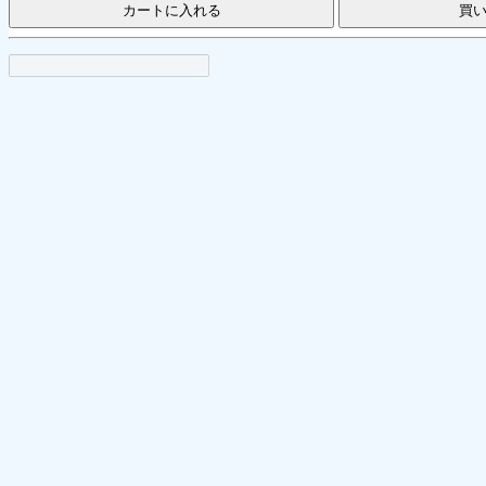
カートに入れる
買
キャンセ
© 2019 整足院