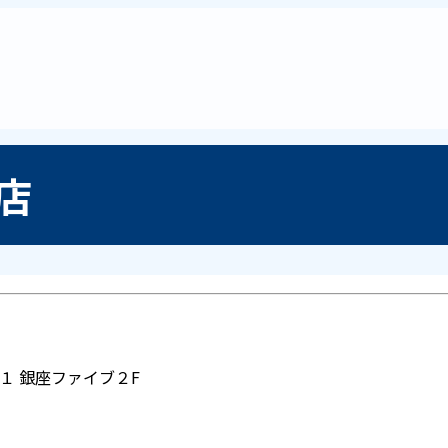
店
ー１ 銀座ファイブ２F